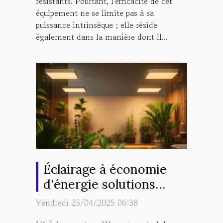
résistants. Pourtant, l'efficacité de cet
équipement ne se limite pas à sa
puissance intrinsèque ; elle réside
également dans la manière dont il...
Éclairage à économie
d'énergie solutions
innovantes pour un
Vendredi 25/04/2025 06:38
intérieur lumineux et