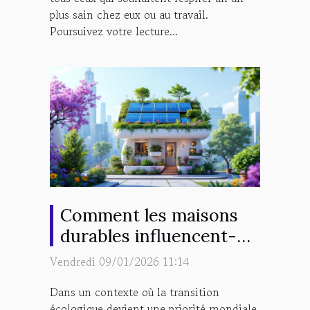
plus sain chez eux ou au travail.
Poursuivez votre lecture...
Comment les maisons
durables influencent-
elles l'avenir de
Vendredi 09/01/2026 11:14
l'urbanisme ?
Dans un contexte où la transition
écologique devient une priorité mondiale,