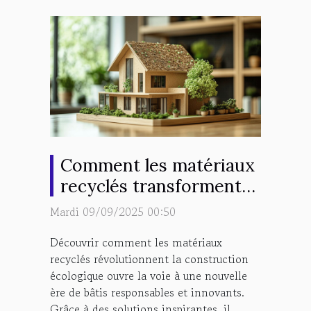
Comment les matériaux
recyclés transforment-
ils la construction
Mardi 09/09/2025 00:50
écologique ?
Découvrir comment les matériaux
recyclés révolutionnent la construction
écologique ouvre la voie à une nouvelle
ère de bâtis responsables et innovants.
Grâce à des solutions inspirantes, il