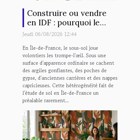
Construire ou vendre
en IDF : pourquoi le
sous-sol impose
Jeudi 06/08/2026 12:44
l'intervention d'une
En Île-de-France, le sous-sol joue
entreprise
volontiers les trompe-l'œil. Sous une
géotechnique ?
surface d'apparence ordinaire se cachent
des argiles gonflantes, des poches de
gypse, d'anciennes carrières et des nappes
capricieuses. Cette hétérogénéité fait de
l'étude de sol en Île-de-France un
préalable rarement...