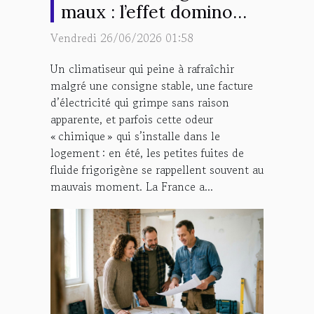
maux : l’effet domino
sur la performance de la
Vendredi 26/06/2026 01:58
climatisation
Un climatiseur qui peine à rafraîchir
malgré une consigne stable, une facture
d’électricité qui grimpe sans raison
apparente, et parfois cette odeur
« chimique » qui s’installe dans le
logement : en été, les petites fuites de
fluide frigorigène se rappellent souvent au
mauvais moment. La France a...