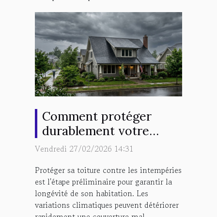
Comment protéger
durablement votre
toiture contre les
Vendredi 27/02/2026 14:31
intempéries ?
Protéger sa toiture contre les intempéries
est l'étape préliminaire pour garantir la
longévité de son habitation. Les
variations climatiques peuvent détériorer
rapidement une couverture mal