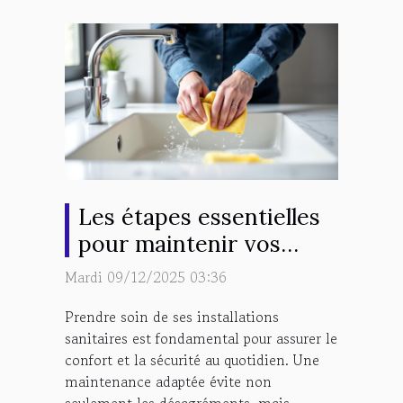
Les étapes essentielles
pour maintenir vos
installations sanitaires
Mardi 09/12/2025 03:36
en bon état
Prendre soin de ses installations
sanitaires est fondamental pour assurer le
confort et la sécurité au quotidien. Une
maintenance adaptée évite non
seulement les désagréments, mais