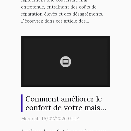
entretenue, entraînant des coûts de
réparation élevés et des désagréments.
Découvrez dans cet article des...
Comment améliorer le
confort de votre maison
grâce à l'isolation des
Mercredi 18/02/2026 01:14
fenêtres