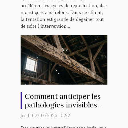
accélèrent les cycles de reproduction, des
moustiques aux frelons. Dans ce climat,
la tentation est grande de dégainer tout
de suite l’intervention...
Comment anticiper les
pathologies invisibles
d’une charpente
Jeudi 02/07/2026 10:52
vieillissante ?