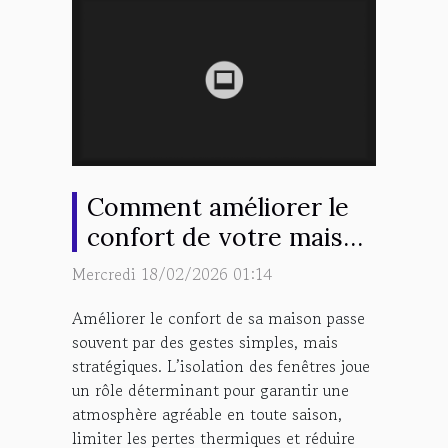
Comment améliorer le
confort de votre maison
grâce à l'isolation des
Mercredi 18/02/2026 01:14
fenêtres
Améliorer le confort de sa maison passe
souvent par des gestes simples, mais
stratégiques. L’isolation des fenêtres joue
un rôle déterminant pour garantir une
atmosphère agréable en toute saison,
limiter les pertes thermiques et réduire