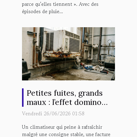
parce qu’elles tiennent ». Avec des
épisodes de pluie...
Petites fuites, grands
maux : l’effet domino
sur la performance de la
Vendredi 26/06/2026 01:58
climatisation
Un climatiseur qui peine à rafraîchir
malgré une consigne stable, une facture