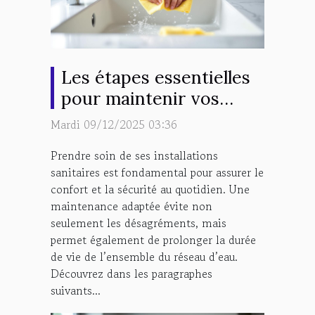
Les étapes essentielles
pour maintenir vos
installations sanitaires
Mardi 09/12/2025 03:36
en bon état
Prendre soin de ses installations
sanitaires est fondamental pour assurer le
confort et la sécurité au quotidien. Une
maintenance adaptée évite non
seulement les désagréments, mais
permet également de prolonger la durée
de vie de l’ensemble du réseau d’eau.
Découvrez dans les paragraphes
suivants...