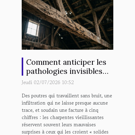
Comment anticiper les
pathologies invisibles
d’une charpente
Jeudi 02/07/2026 10:52
vieillissante ?
Des poutres qui travaillent sans bruit, une
infiltration qui ne laisse presque aucune
trace, et soudain une facture à cinq
chiffres : les charpentes vieillissantes
réservent souvent leurs mauvaises
surprises à ceux qui les croient « solides