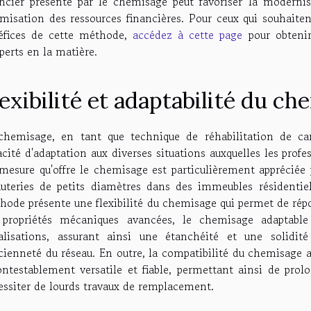
ancier présenté par le chemisage peut favoriser la moderni
imisation des ressources financières. Pour ceux qui souhaiten
éfices de cette méthode,
accédez à cette page
pour obtenir
perts en la matière.
exibilité et adaptabilité du c
chemisage, en tant que technique de réhabilitation de can
cité d'adaptation aux diverses situations auxquelles les prof
mesure qu'offre le chemisage est particulièrement appréciée p
auteries de petits diamètres dans des immeubles résidentiel
hode présente une flexibilité du chemisage qui permet de répo
 propriétés mécaniques avancées, le chemisage adaptable
alisations, assurant ainsi une étanchéité et une solidit
ncienneté du réseau. En outre, la compatibilité du chemisage a
ontestablement versatile et fiable, permettant ainsi de prolo
essiter de lourds travaux de remplacement.