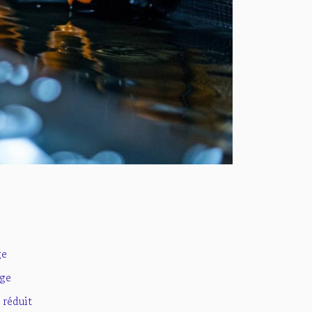
ge
age
réduit