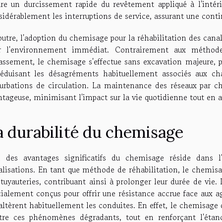
ure un durcissement rapide du revêtement appliqué à l'intéri
idérablement les interruptions de service, assurant une contin
outre, l'adoption du chemisage pour la réhabilitation des cana
r l'environnement immédiat. Contrairement aux méthodes
rassement, le chemisage s'effectue sans excavation majeure, pr
réduisant les désagréments habituellement associés aux chan
turbations de circulation. La maintenance des réseaux par 
ntageuse, minimisant l'impact sur la vie quotidienne tout en 
a durabilité du chemisage
n des avantages significatifs du chemisage réside dans 
alisations. En tant que méthode de réhabilitation, le chemis
 tuyauteries, contribuant ainsi à prolonger leur durée de vie.
ialement conçus pour offrir une résistance accrue face aux agr
 altèrent habituellement les conduites. En effet, le chemisage
tre ces phénomènes dégradants, tout en renforçant l'étanc