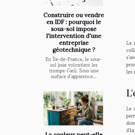
Construire ou vendre
en IDF : pourquoi le
sous-sol impose
l'intervention d'une
entreprise
La 
géotechnique ?
coll
s'a
En Île-de-France, le sous-
pro
sol joue volontiers les
trompe-l'œil. Sous une
les
surface d'apparence...
L
Le 
per
dom
d'i
La couleur peut-elle