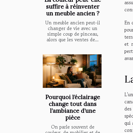
ass
suffire à réinventer
cons
un meuble ancien ?
Un meuble ancien peut-il
En 
changer de vie avec un
pou
simple coup de pinceau,
ter
alors que les ventes de...
et 
per
ava
L
L'u
Pourquoi l’éclairage
can
change tout dans
des
l’ambiance d’une
spéc
pièce
qui
On parle souvent de
con
couleur, de mobilier et de