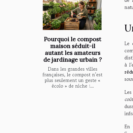
natu
U
Pourquoi le compost
Le 
maison séduit-il
com
autant les amateurs
dis
de jardinage urbain ?
à l
Dans les grandes villes
réd
françaises, le compost n’est
sou
plus seulement un geste «
écolo » de niche :...
Les
coû
dur
infr
En 