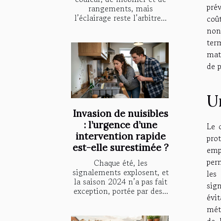
prév
rangements, mais
l’éclairage reste l’arbitre...
coû
non
ter
mat
de 
U
Invasion de nuisibles
: l’urgence d’une
Le 
intervention rapide
pro
est-elle surestimée ?
empr
per
Chaque été, les
signalements explosent, et
les
la saison 2024 n’a pas fait
sig
exception, portée par des...
évi
mét
de 