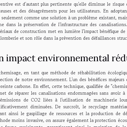
entive est d'autant plus pertinente qu'elle diminue le risque d
teuses et des désagréments pour les utilisateurs. En adopta
 seulement comme une solution à un problème existant, ma
me dans la préservation de l'infrastructure des canalisations
ériaux de construction met en lumière l'impact bénéfique de 
plomberie et son rôle dans la prévention des défaillances stru
n impact environnemental réd
chemisage, en tant que méthode de réhabilitation écologique
tection de notre environnement. L'un des bénéfices majeurs 
einte carbone. En effet, cette technique, qualifiée de "chemis
met de réparer les canalisations endommagées sans avoir à 
 émissions de CO2 liées à l'utilisation de machinerie lou
nificativement diminuées. De surcroît, le recyclage matéri
tant ainsi le gaspillage de ressources et la production de 
hode moins invasive, on assure également la protection écosy
la faune avoisinante, garantissant ainsi le maintien de la 