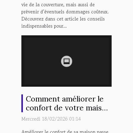
vie de la couverture, mais aussi de
prévenir d’éventuels dommages coûteux.
Découvrez dans cet article les conseils
indispensables pour...
Comment améliorer le
confort de votre maison
grâce à l'isolation des
Mercredi 18/02/2026 01:14
fenêtres
Améliorer le confort de sa maison passe