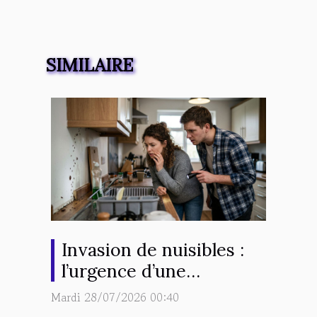
SIMILAIRE
Invasion de nuisibles :
l’urgence d’une
intervention rapide est-
Mardi 28/07/2026 00:40
elle surestimée ?