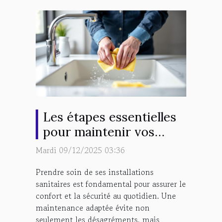
Les étapes essentielles
pour maintenir vos
installations sanitaires
Mardi 09/12/2025 03:36
en bon état
Prendre soin de ses installations
sanitaires est fondamental pour assurer le
confort et la sécurité au quotidien. Une
maintenance adaptée évite non
seulement les désagréments, mais